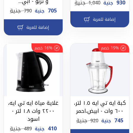
و تربو - ابي...
930
جنية
جنية
1,040
705
جنية
جنية
790
إضافة للعربة
إضافة للعربة
19%
خصم
16%
خصم
كبة ايه تي ايه ١.٥ لتر،
غلاية مياة ايه تي ايه،
٦٠٠ وات - ابيض،احمر
٢٢٠٠ وات ١.٨ لتر -
اسود
745
جنية
جنية
920
410
جنية
جنية
489