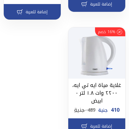
إضافة للعربة
إضافة للعربة
16%
خصم
غلاية مياة ايه تي ايه،
٢٢٠٠ وات ١.٨ لتر -
ابيض
410
جنية
جنية
489
إضافة للعربة