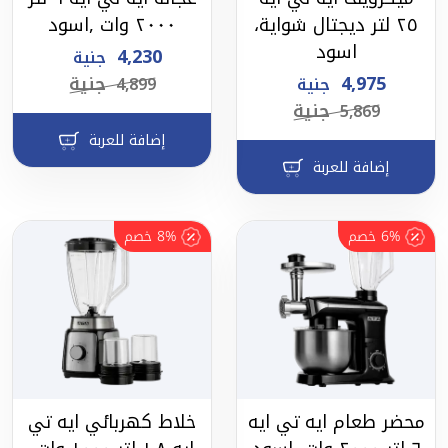
٢٥ لتر ديجتال شواية،
٢٠٠٠ وات ,اسود
اسود
4,230
جنية
4,975
جنية
جنية
4,899
جنية
5,869
إضافة للعربة
إضافة للعربة
6%
خصم
8%
خصم
محضر طعام ايه تي ايه
خلاط كهربائي ايه تي