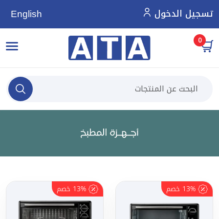
تسجيل الدخول
English
0
13%
خصم
13%
خصم