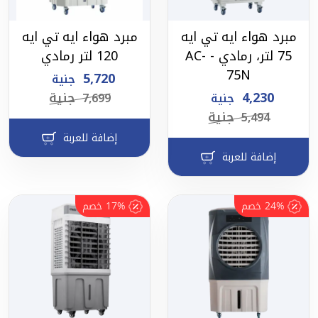
مبرد هواء ايه تي ايه
مبرد هواء ايه تي ايه
75 لتر، رمادي - AC-
120 لتر رمادي
75N
5,720
جنية
4,230
جنية
جنية
7,699
جنية
5,494
إضافة للعربة
إضافة للعربة
24%
خصم
17%
خصم