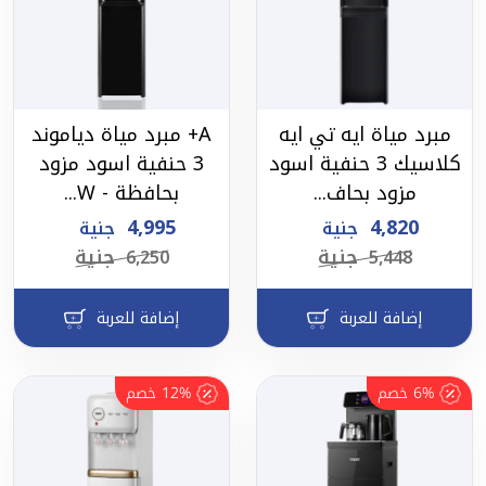
مبرد مياة ايه تي ايه
A+ مبرد مياة دياموند
كلاسيك 3 حنفية اسود
3 حنفية اسود مزود
مزود بحاف...
بحافظة - W...
4,995
4,820
جنية
جنية
جنية
جنية
6,250
5,448
إضافة للعربة
إضافة للعربة
6%
خصم
12%
خصم