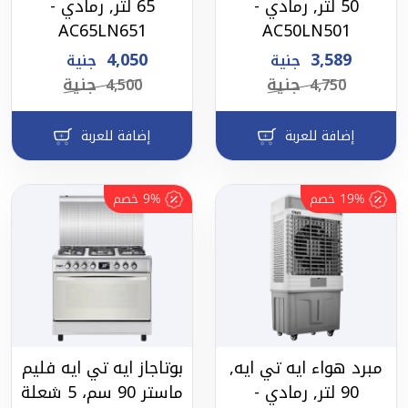
50 لتر, رمادي -
65 لتر, رمادي -
AC65LN651
AC50LN501
4,050
3,589
جنية
جنية
جنية
جنية
4,500
4,750
إضافة للعربة
إضافة للعربة
19%
خصم
9%
خصم
مبرد هواء ايه تي ايه,
بوتاجاز ايه تي ايه فليم
90 لتر, رمادي -
ماستر 90 سم، 5 شعلة