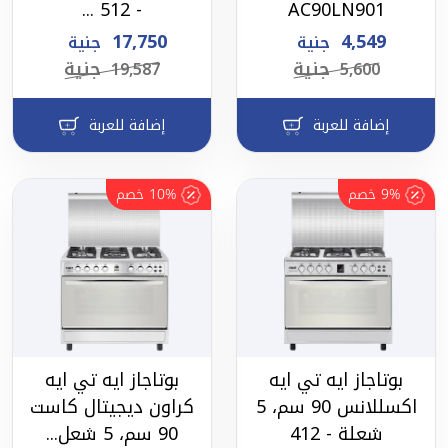
- 512 ...
AC90LN901
17,750
4,549
جنية
جنية
جنية
جنية
19,587
5,600
إضافة للعربة
إضافة للعربة
9%
خصم
10%
خصم
بوتاجاز ايه تي ايه
بوتاجاز ايه تي ايه
اكسللانس 90 سم، 5
كراون ديجيتال كاست
شعلة - 412
90 سم، 5 شعل...