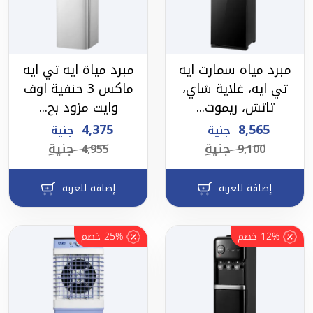
مبرد مياه سمارت ايه
مبرد مياة ايه تي ايه
تي ايه، غلاية شاي،
ماكس 3 حنفية اوف
تاتش، ريموت...
وايت مزود بح...
4,375
8,565
جنية
جنية
جنية
جنية
4,955
9,100
إضافة للعربة
إضافة للعربة
12%
خصم
25%
خصم