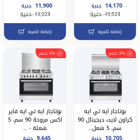
11,900
14,170
جنية
جنية
جنية
جنية
13,224
15,524
إضافة للعربة
إضافة للعربة
9%
خصم
8%
خصم
بوتاجاز ايه تي ايه
بوتاجاز ايه تي ايه فاير
كراون لايت ديجيتال 90
اكس مروحة 90 سم، 5
سم، 5 شعل...
شعلة - ...
9,645
10,705
جنية
جنية