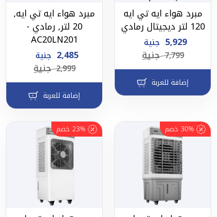
مبرد هواء ايه تي ايه
مبرد هواء ايه تي ايه,
120 لتر ديجيتال رمادي
20 لتر, رمادي -
AC20LN201
5,929
جنية
جنية
2,485
7,799
جنية
جنية
2,999
إضافة للعربة
إضافة للعربة
30%
خصم
23%
خصم