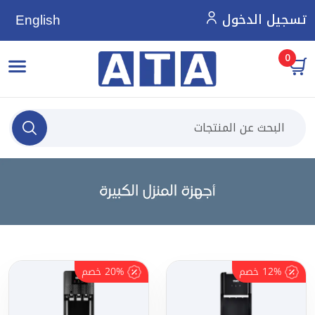
تسجيل الدخول
English
0
12%
خصم
20%
خصم