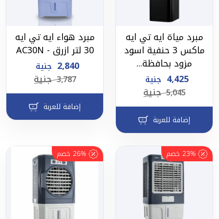
مبرد مياة ايه تي ايه
مبرد هواء ايه تي ايه
ماكس 3 حنفية اسود
30 لتر ازرق - AC30N
مزود بحافظة...
2,840
جنية
4,425
جنية
جنية
3,787
جنية
5,045
إضافة للعربة
إضافة للعربة
23%
خصم
26%
خصم