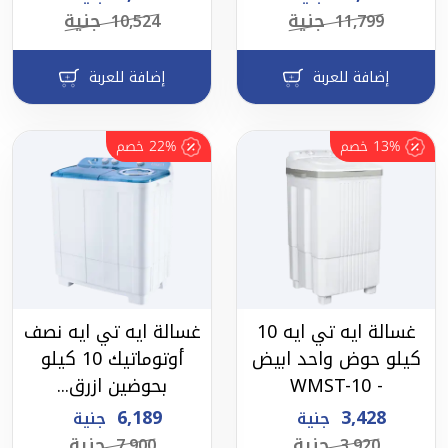
جنية
جنية
10,524
11,799
إضافة للعربة
إضافة للعربة
13%
خصم
22%
خصم
غسالة ايه تي ايه 10
غسالة ايه تي ايه نصف
كيلو حوض واحد ابيض
أوتوماتيك 10 كيلو
- WMST-10
بحوضين ازرق...
6,189
3,428
جنية
جنية
جنية
جنية
7,900
3,920