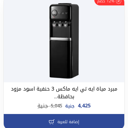
12%
خصم
مبرد مياة ايه تي ايه ماكس 3 حنفية اسود مزود
بحافظة...
4,425
جنية
جنية
5,045
إضافة للعربة