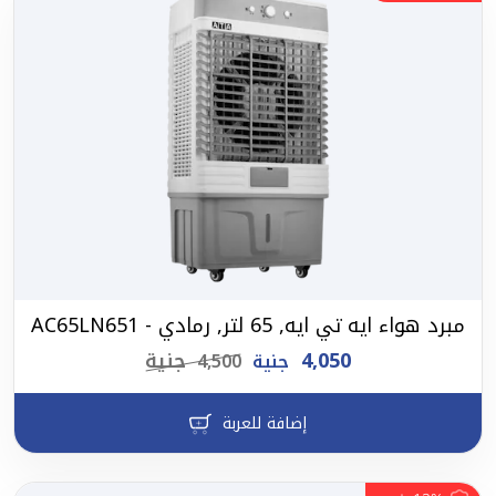
مبرد هواء ايه تي ايه, 65 لتر, رمادي - AC65LN651
4,050
جنية
جنية
4,500
إضافة للعربة